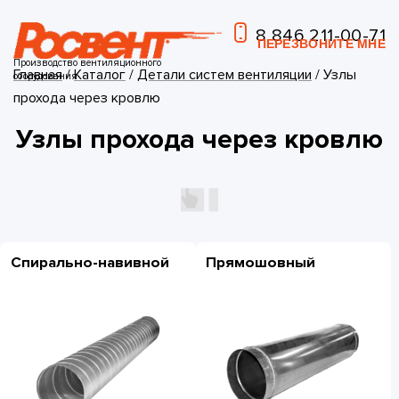
8 846 211-00-71
ПЕРЕЗВОНИТЕ МНЕ
Производство вентиляционного
Главная
/
Каталог
/
Детали систем вентиляции
/
Узлы
оборудования
прохода через кровлю
Узлы прохода через кровлю
Спирально-навивной
Прямошовный